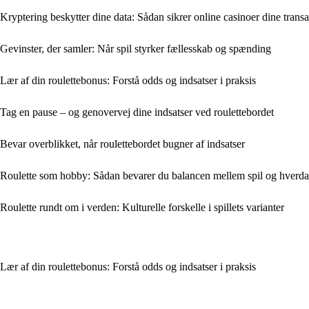
Kryptering beskytter dine data: Sådan sikrer online casinoer dine trans
Gevinster, der samler: Når spil styrker fællesskab og spænding
Lær af din roulettebonus: Forstå odds og indsatser i praksis
Tag en pause – og genovervej dine indsatser ved roulettebordet
Bevar overblikket, når roulettebordet bugner af indsatser
Roulette som hobby: Sådan bevarer du balancen mellem spil og hverd
Roulette rundt om i verden: Kulturelle forskelle i spillets varianter
Lær af din roulettebonus: Forstå odds og indsatser i praksis