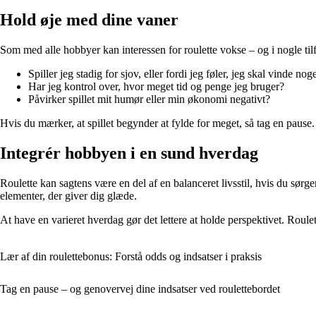
Hold øje med dine vaner
Som med alle hobbyer kan interessen for roulette vokse – og i nogle tilf
Spiller jeg stadig for sjov, eller fordi jeg føler, jeg skal vinde nog
Har jeg kontrol over, hvor meget tid og penge jeg bruger?
Påvirker spillet mit humør eller min økonomi negativt?
Hvis du mærker, at spillet begynder at fylde for meget, så tag en pause. D
Integrér hobbyen i en sund hverdag
Roulette kan sagtens være en del af en balanceret livsstil, hvis du sørger
elementer, der giver dig glæde.
At have en varieret hverdag gør det lettere at holde perspektivet. Roule
Lær af din roulettebonus: Forstå odds og indsatser i praksis
Tag en pause – og genovervej dine indsatser ved roulettebordet