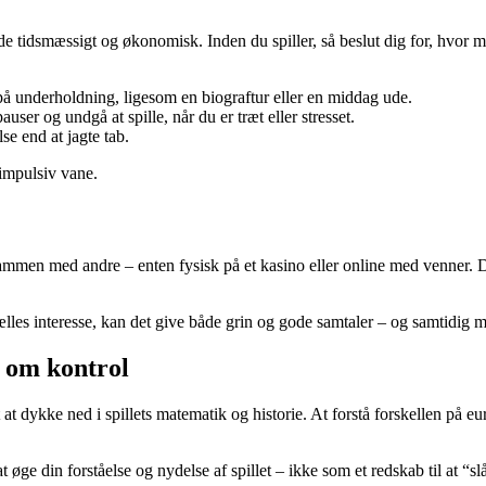
de tidsmæssigt og økonomisk. Inden du spiller, så beslut dig for, hvor m
å underholdning, ligesom en biograftur eller en middag ude.
ser og undgå at spille, når du er træt eller stresset.
se end at jagte tab.
 impulsiv vane.
 sammen med andre – enten fysisk på et kasino eller online med venner. 
 fælles interesse, kan det give både grin og gode samtaler – og samtidig m
n om kontrol
t at dykke ned i spillets matematik og historie. At forstå forskellen på
t øge din forståelse og nydelse af spillet – ikke som et redskab til at “s