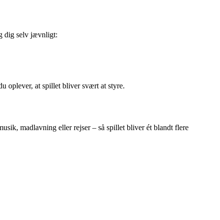
 dig selv jævnligt:
oplever, at spillet bliver svært at styre.
sik, madlavning eller rejser – så spillet bliver ét blandt flere