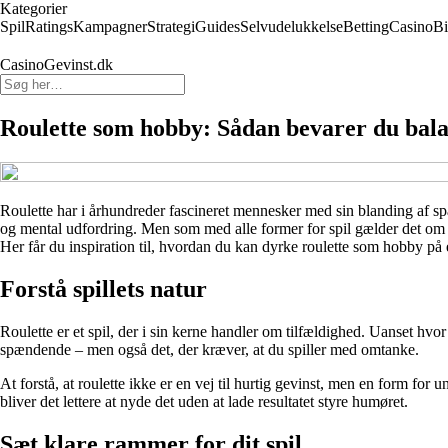
Kategorier
Spil
Ratings
Kampagner
Strategi
Guides
Selvudelukkelse
Betting
Casino
B
CasinoGevinst.dk
Roulette som hobby: Sådan bevarer du bala
Roulette har i århundreder fascineret mennesker med sin blanding af s
og mental udfordring. Men som med alle former for spil gælder det om at 
Her får du inspiration til, hvordan du kan dyrke roulette som hobby på
Forstå spillets natur
Roulette er et spil, der i sin kerne handler om tilfældighed. Uanset hvo
spændende – men også det, der kræver, at du spiller med omtanke.
At forstå, at roulette ikke er en vej til hurtig gevinst, men en form for
bliver det lettere at nyde det uden at lade resultatet styre humøret.
Sæt klare rammer for dit spil