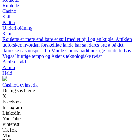
Roulette
Casino
Spil
Kultur
Underholdning
3 min
Roulette er mere end bare et spil med et hjul og en kugle. Artiklen
udforsker, hvordan forskellige lande har sat deres præg på det
ikoniske casinospil – fra Monte Carlos traditionsrige borde til Las
Vegas’ hurtige tempo og Asiens teknologiske twist.
Amira Hald
Amira
Hald
CasinoGevinst.dk
Del og vis hjerte
X
Facebook
Instagram
LinkedIn
YouTube
Pinterest
TikTok
Mail