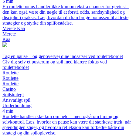
5 min
En roulettebonus handler ikke kun om ekstra chancer for gevinst –
den kan også være din nøgle til at forstå odds, sandsynlighed og
disciplin i praksis. Lær, hvordan du kan bruge bonussen til at teste
strategier og styrke din spilforståelse.
Merete Kaa
Merete
Kaa
Tag en pause – og genovervej dine indsatser ved roulettebordet
Giv dig selv et pusterum og spil med klarere fokus ved
roulettebordet
Roulette
Roulette
Roulette
Casino
Spilstrategi
Ansvarligt spil
Underholdning
4 min
Roulette handler ikke kun om held – men også om timing og
selvkontrol. Læs, hvorfor en pause kan være dit stærkeste træk, når
spændingen stiger, og hvordan refleksion kan forbedre både din
strategi og din spiloplevelse.