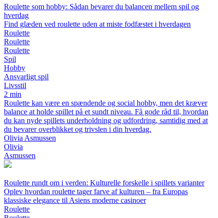
Roulette som hobby: Sådan bevarer du balancen mellem spil og
hverdag
Find glæden ved roulette uden at miste fodfæstet i hverdagen
Roulette
Roulette
Roulette
Spil
Hobby
Ansvarligt spil
Livsstil
2 min
Roulette kan være en spændende og social hobby, men det kræver
balance at holde spillet på et sundt niveau. Få gode råd til, hvordan
du kan nyde spillets underholdning og udfordring, samtidig med at
du bevarer overblikket og trivslen i din hverdag.
Olivia Asmussen
Olivia
Asmussen
Roulette rundt om i verden: Kulturelle forskelle i spillets varianter
Oplev hvordan roulette tager farve af kulturen – fra Europas
klassiske elegance til Asiens moderne casinoer
Roulette
Roulette