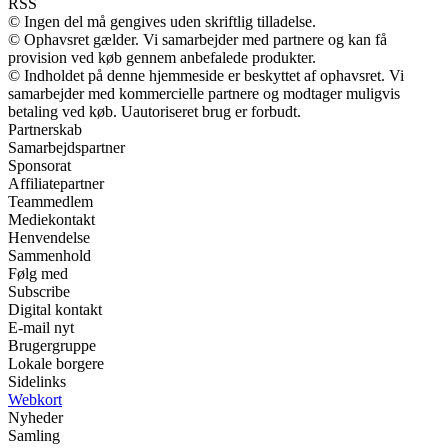
RSS
© Ingen del må gengives uden skriftlig tilladelse.
© Ophavsret gælder. Vi samarbejder med partnere og kan få
provision ved køb gennem anbefalede produkter.
© Indholdet på denne hjemmeside er beskyttet af ophavsret. Vi
samarbejder med kommercielle partnere og modtager muligvis
betaling ved køb. Uautoriseret brug er forbudt.
Partnerskab
Samarbejdspartner
Sponsorat
Affiliatepartner
Teammedlem
Mediekontakt
Henvendelse
Sammenhold
Følg med
Subscribe
Digital kontakt
E-mail nyt
Brugergruppe
Lokale borgere
Sidelinks
Webkort
Nyheder
Samling